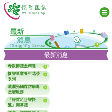
最新消息
母親節禮盒精選
懷智匡業養生花茶
系列
噴灑光觸媒防病毒
塗層服務
「好首足@智快
髮」開幕禮