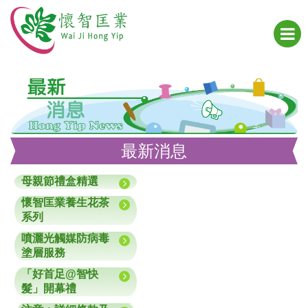
最新消息
母親節禮盒精選
懷智匡業養生花茶
系列
噴灑光觸媒防病毒
塗層服務
「好首足@智快
髮」開幕禮